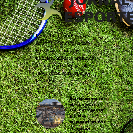
Mergulhe no universo
esportivo conosco! Nosso
blog traz as últimas
notícias, análises profundas
e tudo o que você precisa
saber sobre seus esportes
favoritos.
Planejamento de
obras elétricas
reduz atrasos em
grandes
empreendimentos
1 SEMANA AGO