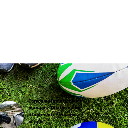
Carros automáticos ou
manuais: Qual escolher
atualmente? Veja neste
artigo