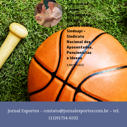
informação
fazem
diferença no
dia a dia?
Confira com o
Sindnapi –
Sindicato
Nacional dos
Aposentados,
Pensionistas
e Idosos
3 MESES AGO
Jornal Esportes –
contato@jornalesportes.com.br
– tel.
(11)91754-6532