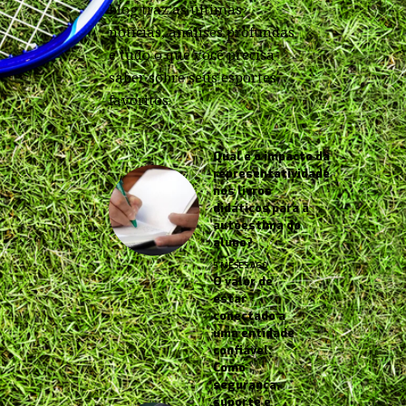
blog traz as últimas
notícias, análises profundas
e tudo o que você precisa
saber sobre seus esportes
favoritos.
Qual é o impacto da
representatividade
nos livros
didáticos para a
autoestima do
aluno?
5 MESES AGO
O valor de
estar
conectado a
uma entidade
confiável:
Como
segurança,
suporte e