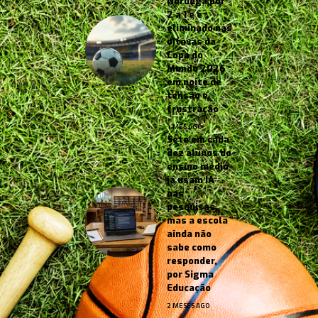
Noruega por
2 a 1 e é
eliminado nas
oitavas da
Copa do
Mundo 2026
em noite de
tensão e
frustração
1 MÊS AGO
Sete em cada
dez alunos do
ensino médio
já usam IA
nas
pesquisas,
mas a escola
ainda não
sabe como
responder,
por Sigma
Educação
2 MESES AGO