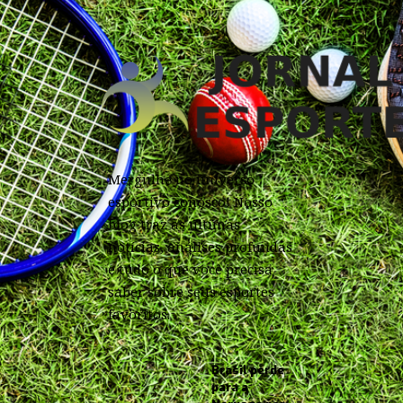
Mergulhe no universo
esportivo conosco! Nosso
blog traz as últimas
notícias, análises profundas
e tudo o que você precisa
saber sobre seus esportes
favoritos.
Brasil perde
para a