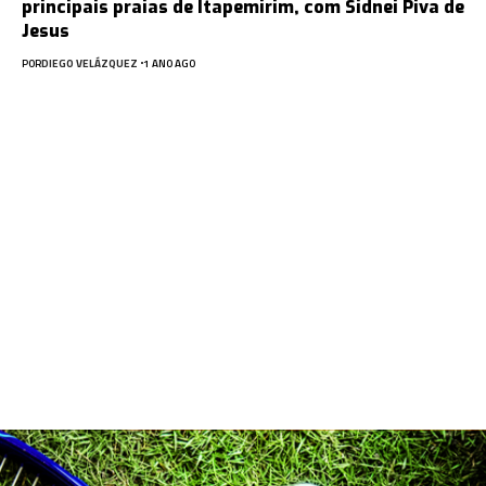
principais praias de Itapemirim, com Sidnei Piva de
Jesus
POR
DIEGO VELÁZQUEZ
1 ANO AGO