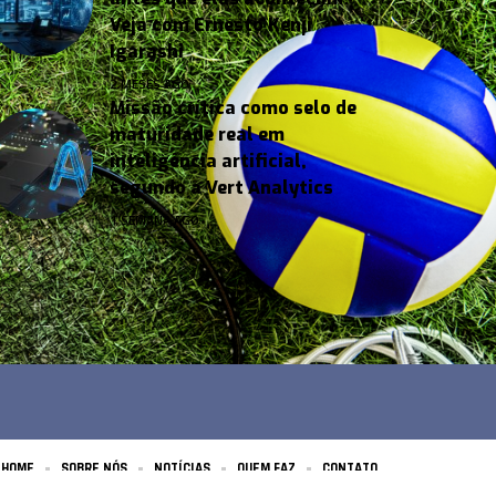
Veja com Ernesto Kenji
Igarashi
2 MESES AGO
Missão crítica como selo de
maturidade real em
inteligência artificial,
segundo a Vert Analytics
1 SEMANA AGO
HOME
SOBRE NÓS
NOTÍCIAS
QUEM FAZ
CONTATO