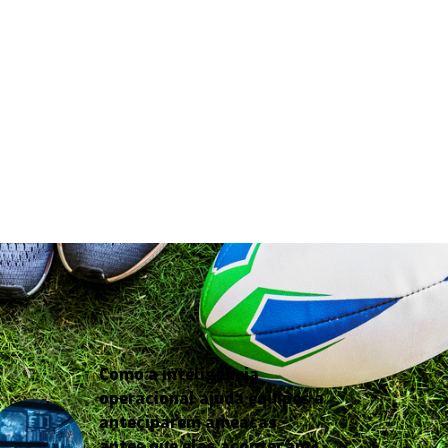
Como a inteligência
operacional ajuda equipes a
anteciparem ameaças
antes que elas aconteçam?