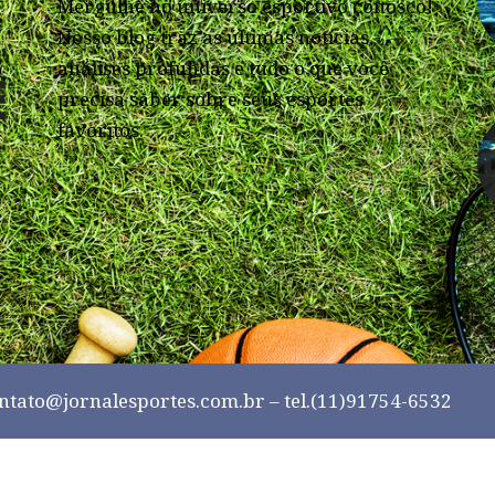
Mergulhe no universo esportivo conosco!
Nosso blog traz as últimas notícias,
análises profundas e tudo o que você
precisa saber sobre seus esportes
favoritos.
ntato@jornalesportes.com.br
– tel.(11)91754-6532