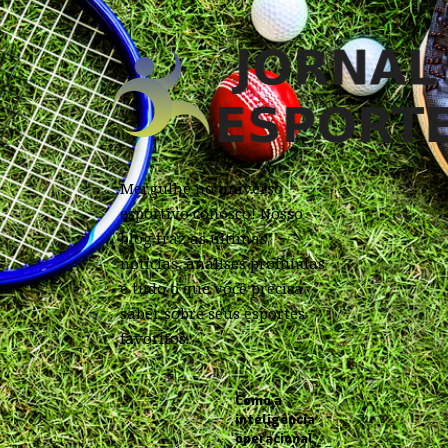
Mergulhe no universo
esportivo conosco! Nosso
blog traz as últimas
notícias, análises profundas
e tudo o que você precisa
saber sobre seus esportes
favoritos.
Como a
inteligência
operacional