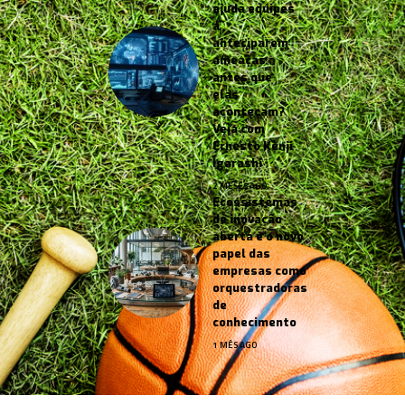
ajuda equipes
a
anteciparem
ameaças
antes que
elas
aconteçam?
Veja com
Ernesto Kenji
Igarashi
2 MESES AGO
Ecossistemas
de inovação
aberta e o novo
papel das
empresas como
orquestradoras
de
conhecimento
1 MÊS AGO