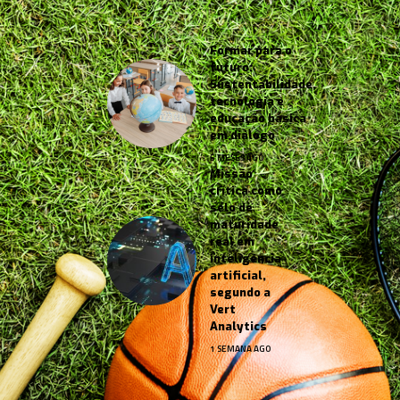
Formar para o
futuro:
Sustentabilidade,
tecnologia e
educação básica
em diálogo
5 MESES AGO
Missão
crítica como
selo de
maturidade
real em
inteligência
artificial,
segundo a
Vert
Analytics
1 SEMANA AGO