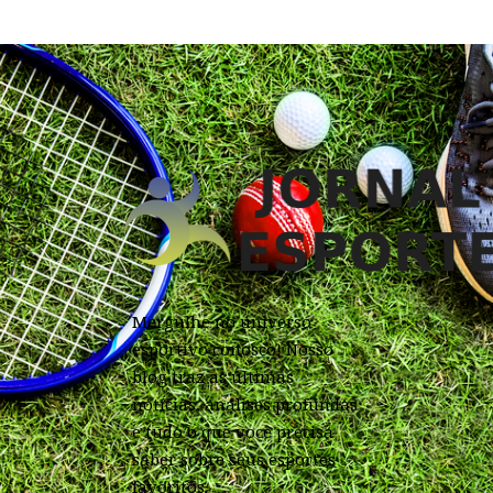
Mergulhe no universo
esportivo conosco! Nosso
blog traz as últimas
notícias, análises profundas
e tudo o que você precisa
saber sobre seus esportes
favoritos.