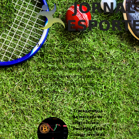
Mergulhe no universo
esportivo conosco! Nosso
blog traz as últimas
notícias, análises profundas
e tudo o que você precisa
saber sobre seus esportes
favoritos.
Transparência
no mercado de
criptoativos:
Paulo de Matos
Junior revela os