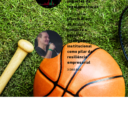
impactos da
regulamentação
2 MESES AGO
Márcio Alaor
de Araújo
comenta o
papel da
inteligência
institucional
como pilar da
resiliência
empresarial
3 DIAS AGO
Jornal Esportes –
contato@jornalesportes.com.br
– tel.
(11)91754-6532