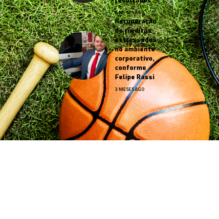
resultados
4 MESES AGO
Recuperação
de créditos
estressados
no ambiente
corporativo,
conforme
Felipe Rassi
3 MESES AGO
Jornal Esportes –
contato@jornalesportes.com.br
– tel.
(11)91754-6532
HOME
SOBRE NÓS
NOTÍCIAS
QUEM FAZ
CONTATO