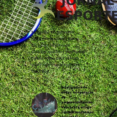
Mergulhe no universo
esportivo conosco! Nosso
blog traz as últimas
notícias, análises profundas
e tudo o que você precisa
saber sobre seus esportes
favoritos.
Inteligência de
dados na operação
de
empreendimentos:
Veja neste artigo
como transformar