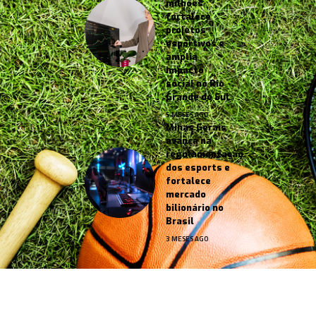
milhões
fortalece
projetos
esportivos e
amplia
impacto
social no Rio
Grande do Sul
5 MESES AGO
Minas Gerais
avança na
regulamentação
dos esports e
fortalece
mercado
bilionário no
Brasil
3 MESES AGO