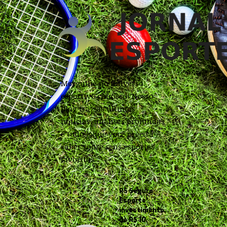
Mergulhe no universo
esportivo conosco! Nosso
blog traz as últimas
notícias, análises profundas
e tudo o que você precisa
saber sobre seus esportes
favoritos.
RS Seguro
Esporte:
investimento
de R$ 10