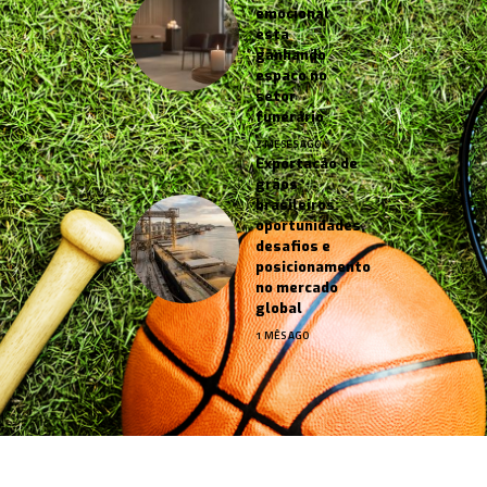
emocional
está
ganhando
espaço no
setor
funerário
2 MESES AGO
Exportação de
grãos
brasileiros:
oportunidades,
desafios e
posicionamento
no mercado
global
1 MÊS AGO