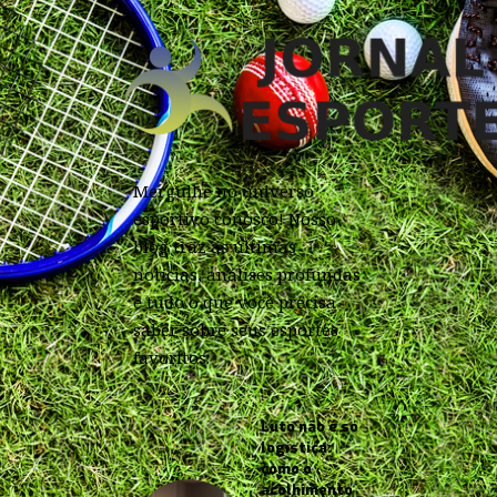
Mergulhe no universo
esportivo conosco! Nosso
blog traz as últimas
notícias, análises profundas
e tudo o que você precisa
saber sobre seus esportes
favoritos.
Luto não é só
logística:
como o
acolhimento