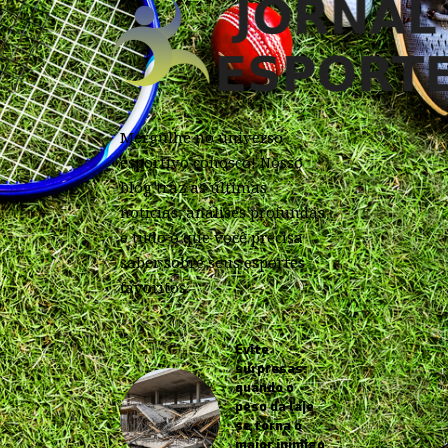
Mergulhe no universo
esportivo conosco! Nosso
blog traz as últimas
notícias, análises profundas
e tudo o que você precisa
saber sobre seus esportes
favoritos.
Evite
surpresas:
quando o
peso da laje
se torna o
maior inimigo