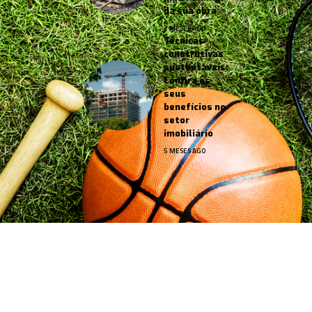
da sua obra
2 MESES AGO
Técnicas
construtivas
sustentáveis:
Confira os
seus
benefícios no
setor
imobiliário
5 MESES AGO
Jornal Esportes –
contato@jornalesportes.com.br
– tel.
(11)91754-6532