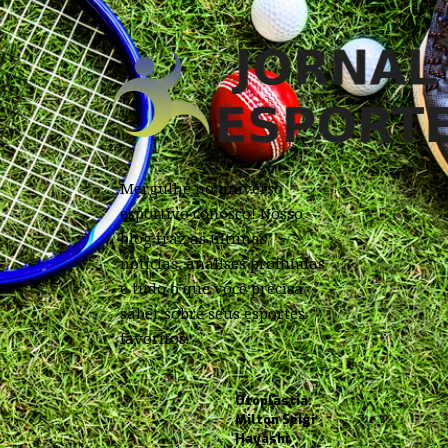
Mergulhe no universo
esportivo conosco! Nosso
blog traz as últimas
notícias, análises profundas
e tudo o que você precisa
saber sobre seus esportes
favoritos.
Otoplastia:
Milton Seigi
Hayashi