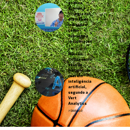
analisa
quando a
cirurgia nas
orelhas é
indicada e
como
funciona a
recuperação
5 MESES AGO
Missão
crítica como
selo de
maturidade
real em
inteligência
artificial,
segundo a
Vert
Analytics
7 DIAS AGO