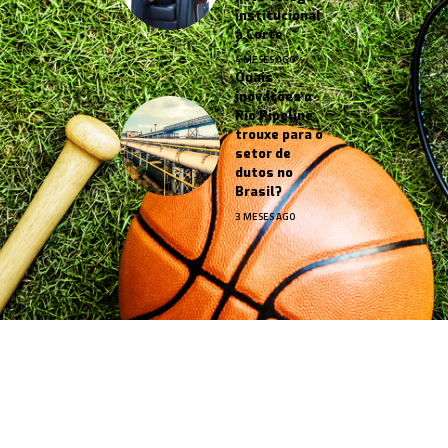
institucional
à Corte
4 MESES AGO
Quais
inovações o
Rio Pipeline
trouxe para o
setor de
dutos no
Brasil?
3 MESES AGO
Jornal Esportes –
contato@jornalesportes.com.br
– tel.
(11)91754-6532