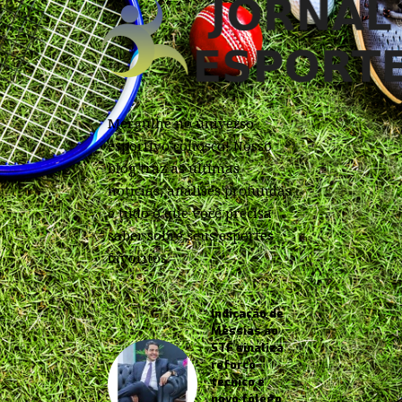
Mergulhe no universo
esportivo conosco! Nosso
blog traz as últimas
notícias, análises profundas
e tudo o que você precisa
saber sobre seus esportes
favoritos.
Indicação de
Messias ao
STF sinaliza
reforço
técnico e
novo fôlego