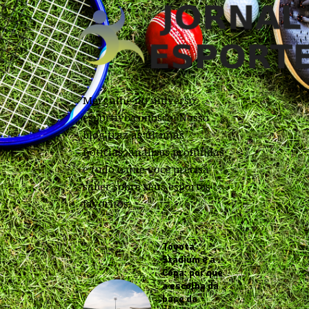
Mergulhe no universo
esportivo conosco! Nosso
blog traz as últimas
notícias, análises profundas
e tudo o que você precisa
saber sobre seus esportes
favoritos.
Toyota
Stadium e a
Copa: por que
a escolha da
base da