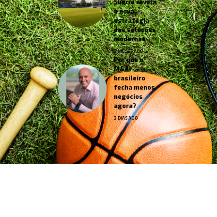
Suécia revela
a nova
estratégia
das seleções
modernas
2 MESES AGO
Por que o
M&A
brasileiro
fecha menos
negócios
agora?
2 DIAS AGO
Jornal Esportes –
contato@jornalesportes.com.br
– tel.
(11)91754-6532