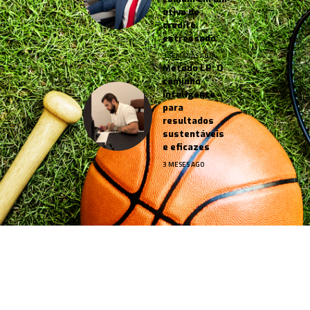
ativo de
crédito
estressado
3 SEMANAS AGO
Método LP: O
caminho
inteligente
para
resultados
sustentáveis
e eficazes
3 MESES AGO
Jornal Esportes –
contato@jornalesportes.com.br
– tel.
(11)91754-6532