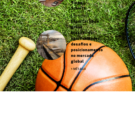
Tiago
Schietti
5 MESES AGO
Exportação de
grãos
brasileiros:
oportunidades,
desafios e
posicionamento
no mercado
global
1 MÊS AGO
Jornal Esportes –
contato@jornalesportes.com.br
– tel.
(11)91754-6532