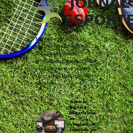
Mergulhe no universo
esportivo conosco! Nosso
blog traz as últimas
notícias, análises profundas
e tudo o que você precisa
saber sobre seus esportes
favoritos.
Inovação
digital e
humanização
no
atendimento
funerário, por