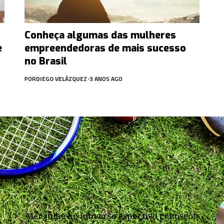
Conheça algumas das mulheres
e
empreendedoras de mais sucesso
no Brasil
POR
DIEGO VELÁZQUEZ
3 ANOS AGO
Mergulhe no universo esportivo conosco!