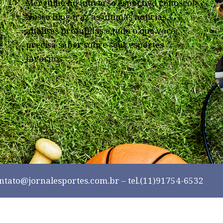
Mergulhe no universo esportivo conosco!
Nosso blog traz as últimas notícias,
análises profundas e tudo o que você
precisa saber sobre seus esportes
favoritos.
ntato@jornalesportes.com.br
– tel.(11)91754-6532