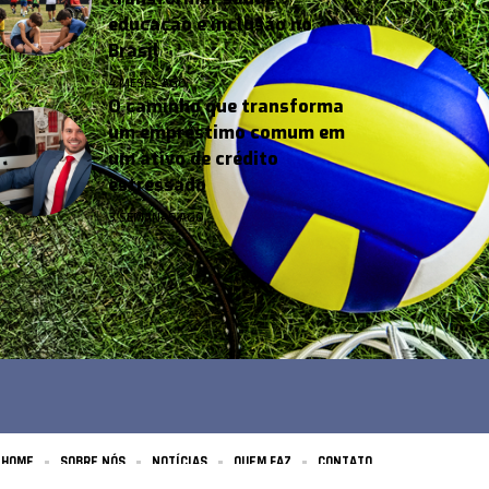
educação e inclusão no
Brasil
4 MESES AGO
O caminho que transforma
um empréstimo comum em
um ativo de crédito
estressado
3 SEMANAS AGO
HOME
SOBRE NÓS
NOTÍCIAS
QUEM FAZ
CONTATO