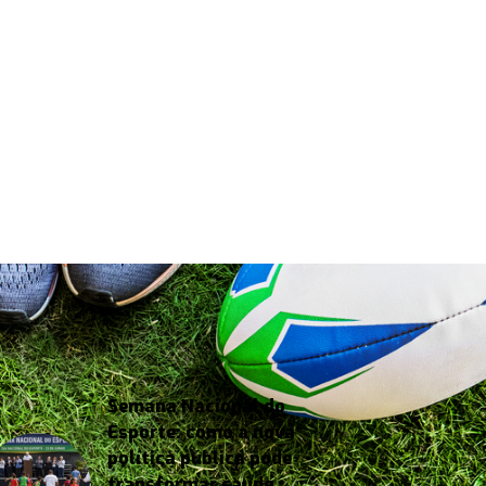
Semana Nacional do
Esporte: como a nova
política pública pode
transformar saúde,