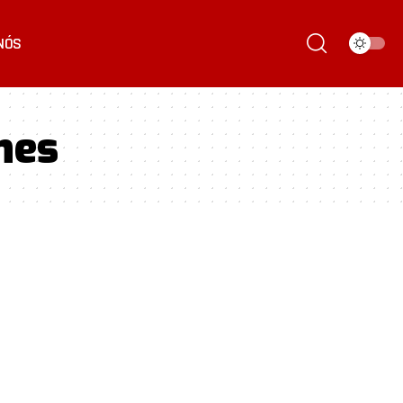
NÓS
nes