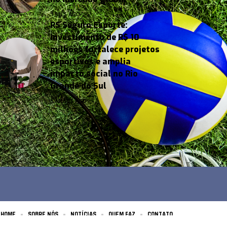
1 MÊS AGO
RS Seguro Esporte:
investimento de R$ 10
milhões fortalece projetos
esportivos e amplia
impacto social no Rio
Grande do Sul
5 MESES AGO
HOME
SOBRE NÓS
NOTÍCIAS
QUEM FAZ
CONTATO