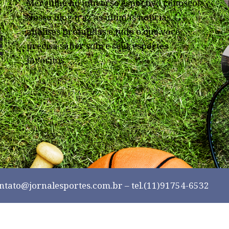
Mergulhe no universo esportivo conosco!
Nosso blog traz as últimas notícias,
análises profundas e tudo o que você
precisa saber sobre seus esportes
favoritos.
ntato@jornalesportes.com.br
– tel.(11)91754-6532