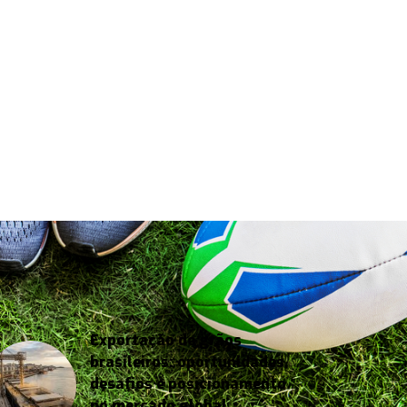
Exportação de grãos
brasileiros: oportunidades,
desafios e posicionamento
no mercado global