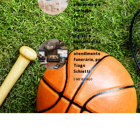
eficiência e o
controle
total
5 MESES AGO
Inovação
digital e
humanização
no
atendimento
funerário, por
Tiago
Schietti
5 MESES AGO
Jornal Esportes –
contato@jornalesportes.com.br
– tel.
(11)91754-6532