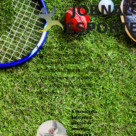
Mergulhe no universo
esportivo conosco! Nosso
blog traz as últimas
notícias, análises profundas
e tudo o que você precisa
saber sobre seus esportes
favoritos.
A tecnologia
aplicada à
gestão de
imóveis:
Conheça a