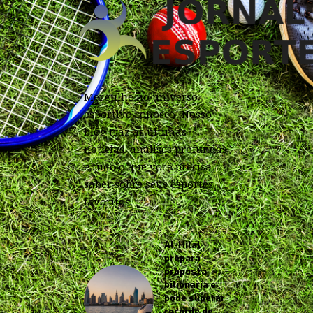
Mergulhe no universo
esportivo conosco! Nosso
blog traz as últimas
notícias, análises profundas
e tudo o que você precisa
saber sobre seus esportes
favoritos.
Al-Hilal
prepara
proposta
bilionária e
pode superar
recorde de