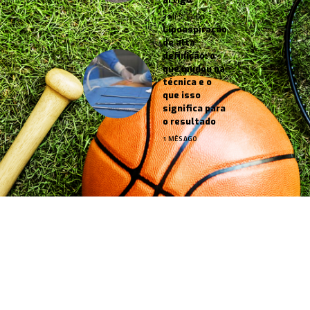
3 MESES AGO
Lipoaspiração
de alta
definição: o
que mudou na
técnica e o
que isso
significa para
o resultado
1 MÊS AGO
Jornal Esportes –
contato@jornalesportes.com.br
– tel.
(11)91754-6532
HOME
SOBRE NÓS
NOTÍCIAS
QUEM FAZ
CONTATO