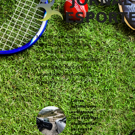
Mergulhe no universo
esportivo conosco! Nosso
blog traz as últimas
notícias, análises profundas
e tudo o que você precisa
saber sobre seus esportes
favoritos.
Carros
automáticos
ou manuais:
Qual escolher
atualmente?
Veja neste
artigo