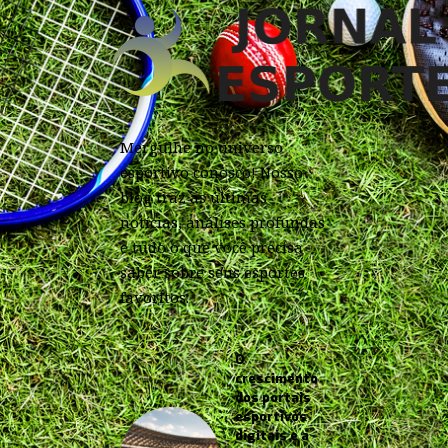
Mergulhe no universo
esportivo conosco! Nosso
blog traz as últimas
notícias, análises profundas
e tudo o que você precisa
saber sobre seus esportes
favoritos.
O
crescimento
dos portais
esportivos
digitais e a