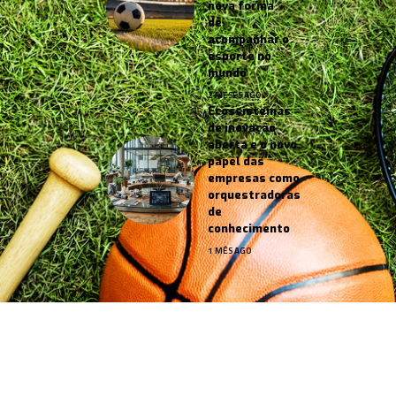
nova forma
de
acompanhar o
esporte no
mundo
2 MESES AGO
Ecossistemas
de inovação
aberta e o novo
papel das
empresas como
orquestradoras
de
conhecimento
1 MÊS AGO
Jornal Esportes –
contato@jornalesportes.com.br
– tel.