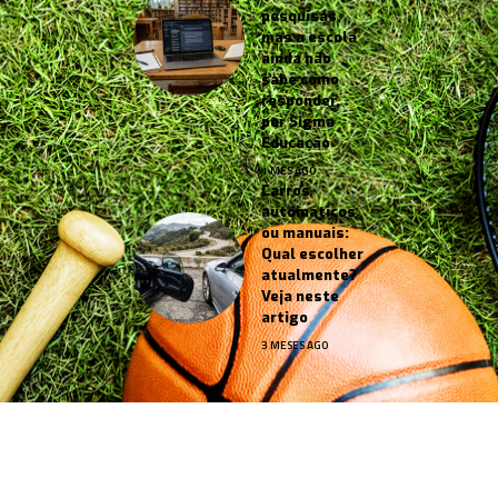
pesquisas,
mas a escola
ainda não
sabe como
responder,
por Sigma
Educação
1 MÊS AGO
Carros
automáticos
ou manuais:
Qual escolher
atualmente?
Veja neste
artigo
3 MESES AGO