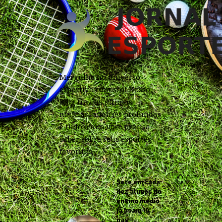
Mergulhe no universo
esportivo conosco! Nosso
blog traz as últimas
notícias, análises profundas
e tudo o que você precisa
saber sobre seus esportes
favoritos.
Sete em cada
dez alunos do
ensino médio
já usam IA
nas