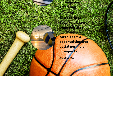
sucesso das
empresas
4 MESES AGO
Secretaria do
Esporte e Lazer:
como políticas
públicas
fortalecem o
desenvolvimento
social por meio
do esporte
3 MESES AGO
Jornal Esportes –
contato@jornalesportes.com.br
– tel.
(11)91754-6532