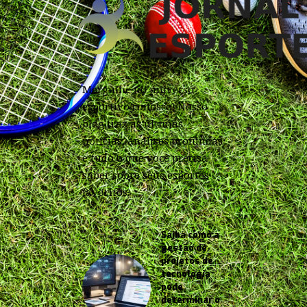
Mergulhe no universo
esportivo conosco! Nosso
blog traz as últimas
notícias, análises profundas
e tudo o que você precisa
saber sobre seus esportes
favoritos.
Saiba como a
gestão de
projetos de
tecnologia
pode
determinar o