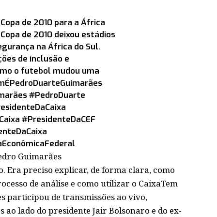
Copa de 2010 para a África
Copa de 2010 deixou estádios
egurança na África do Sul.
ções de inclusão e
como o futebol mudou uma
ÉPedroDuarteGuimarães
marães
#PedroDuarte
esidenteDaCaixa
Caixa
#PresidenteDaCEF
enteDaCaixa
aEconômicaFederal
Pedro Guimarães
. Era preciso explicar, de forma clara, como
rocesso de análise e como utilizar o CaixaTem
s participou de transmissões ao vivo,
es ao lado do presidente Jair Bolsonaro e do ex-