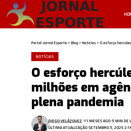
HO
Portal Jornal Esporte
>
Blog
>
Notícias
>
O esforço hercúle
NOTÍCIAS
O esforço hercúl
milhões em agênc
plena pandemia
DIEGO VELÁZQUEZ
11 MESES AGO
5 MIN DE 
ÚLTIMA ATUALIZAÇÃO SETEMBRO 5, 2025 2:1