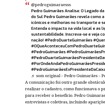
@pedroguimaraesss
Pedro Guimarães Analisa: O Legado da 
do Sul Pedro Guimarães revela como a 
icônicos e melhorias no transporte e s
Entenda o impacto na vida local e as li
sustentabilidade. Inscreva-se e veja 
nação!
#PedroDuarteGuimarães
#Quem
#OQueAconteceuComPedroDuarteGui
#PedroGuimarães
#PedroGuimarãesPr
#PedroDuarteGuimarãesPresidenteDa
#PorOndeAndaPedroGuimarãesPresid
#PedroGuimarãesExPresidenteDaCaix
♬ som original – Pedro Guimarães – 
A comunicação foi outro grande obstáculo
realizar o cadastro, como funcionava o p
para receber o benefício. Pedro Guimarae
entrevistas e coletivas, incluindo apariçõ